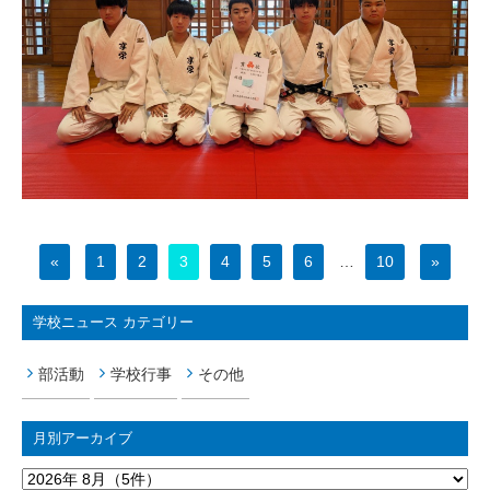
«
1
2
3
4
5
6
…
10
»
学校ニュース カテゴリー
部活動
学校行事
その他
月別アーカイブ