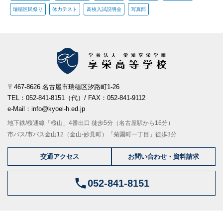
瑞穂区民祭り
体力テスト
高校入試説明会
写真部
〒467-8626 名古屋市瑞穂区汐路町1-26
TEL：052-841-8151（代）/ FAX：052-841-9112
e-Mail：info@kyoei-h.ed.jp
地下鉄/桜通線「桜山」4番出口 徒歩5分（名古屋駅から16分）
市バス/市バス金山12（金山-妙見町）「菊園町一丁目」徒歩3分
交通アクセス
お問い合わせ・資料請求
052-841-8151