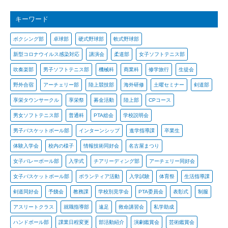
キーワード
ボクシング部
卓球部
硬式野球部
軟式野球部
新型コロナウイルス感染対応
講演会
柔道部
女子ソフトテニス部
吹奏楽部
男子ソフトテニス部
機械科
商業科
修学旅行
生徒会
野外合宿
アーチェリー部
陸上競技部
海外研修
土曜セミナー
剣道部
享栄タウンサークル
享栄祭
募金活動
陸上部
CPコース
男女ソフトテニス部
普通科
PTA総会
学校説明会
男子バスケットボール部
インターンシップ
進学指導課
卒業生
体験入学会
校内の様子
情報技術同好会
名古屋まつり
女子バレーボール部
入学式
チアリーディング部
アーチェリー同好会
女子バスケットボール部
ボランティア活動
入学試験
体育祭
生活指導課
剣道同好会
予餞会
教務課
学校別見学会
PTA委員会
表彰式
制服
アスリートクラス
就職指導部
遠足
救命講習会
私学助成
ハンドボール部
課業日程変更
部活動紹介
演劇鑑賞会
芸術鑑賞会