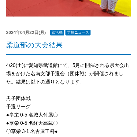
2024年04月22日(月)
部活動
学校ニュース
柔道部の大会結果
4/20(土)に愛知県武道館にて、5月に開催される県大会出
場をかけた名南支部予選会（団体戦）が開催されまし
た。結果は以下の通りとなります。
男子団体戦
予選リーグ
●享栄 0-5 名城大付属〇
●享栄 0-5 名経大高蔵〇
〇享栄 3-1 名古屋工科●