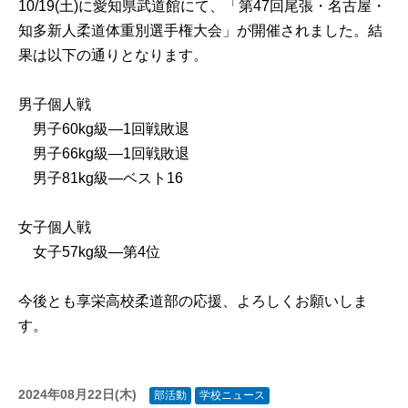
10/19(土)に愛知県武道館にて、「第47回尾張・名古屋・
知多新人柔道体重別選手権大会」が開催されました。結
果は以下の通りとなります。
男子個人戦
男子60kg級―1回戦敗退
男子66kg級―1回戦敗退
男子81kg級―ベスト16
女子個人戦
女子57kg級―第4位
今後とも享栄高校柔道部の応援、よろしくお願いしま
す。
2024年08月22日(木)
部活動
学校ニュース