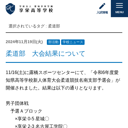
MENU
入試情報
選択されているタグ :
柔道部
2024年11月19日(火)
部活動
学校ニュース
柔道部 大会結果について
11/16(土)に露橋スポーツセンターにて、「令和6年度愛
知県高等学校新人体育大会柔道競技名南支部予選会」が
開催されました。結果は以下の通りとなります。
男子団体戦
予選Ａブロック
×享栄 0-5 星城〇
×享栄 2-3 名古屋工学院〇