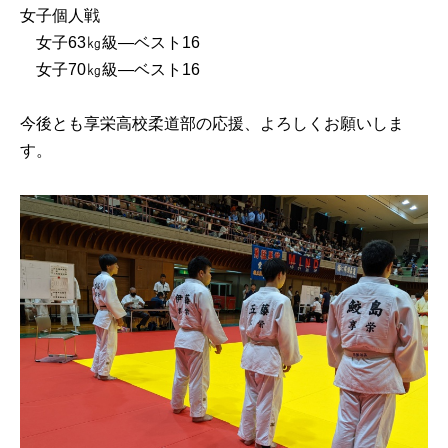
女子個人戦
女子63㎏級―ベスト16
女子70㎏級―ベスト16
今後とも享栄高校柔道部の応援、よろしくお願いしま
す。