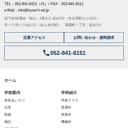
TEL：052-841-8151（代）/ FAX：052-841-9112
e-Mail：info@kyoei-h.ed.jp
地下鉄/桜通線「桜山」4番出口 徒歩5分（名古屋駅から16分）
市バス/市バス金山12（金山-妙見町）「菊園町一丁目」徒歩3分
交通アクセス
お問い合わせ・資料請求
052-841-8151
ホーム
学校案内
学科紹介
校長あいさつ
特進クラス
沿革
普通科
制服
商業科
施設
機械科