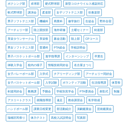
ボクシング部
卓球部
硬式野球部
新型コロナウイルス感染対応
軟式野球部
講演会
柔道部
女子ソフトテニス部
吹奏楽部
男子ソフトテニス部
機械科
商業科
修学旅行
生徒会
野外合宿
アーチェリー部
陸上競技部
海外研修
土曜セミナー
剣道部
享栄タウンサークル
享栄祭
募金活動
陸上部
CPコース
男女ソフトテニス部
普通科
PTA総会
学校説明会
男子バスケットボール部
進学指導課
インターンシップ
卒業生
体験入学会
校内の様子
情報技術同好会
名古屋まつり
女子バレーボール部
入学式
チアリーディング部
アーチェリー同好会
女子バスケットボール部
入学試験
ボランティア活動
生活指導課
体育祭
剣道同好会
教務課
予餞会
学校別見学会
PTA委員会
表彰式
制服
アスリートクラス
就職指導部
遠足
救命講習会
私学助成
ハンドボール部
課業日程変更
部活動紹介
演劇鑑賞会
芸術鑑賞会
瑞穂区民祭り
体力テスト
高校入試説明会
写真部