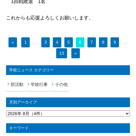
1回戦敗退 1名
これからも応援よろしくお願いします。
«
1
…
3
4
5
6
7
8
9
…
13
»
学校ニュース カテゴリー
部活動
学校行事
その他
月別アーカイブ
キーワード