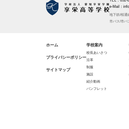
TEL：052-8
e-Mail：inf
地下鉄/桜通
市バス/市バ
ホーム
学校案内
校長あいさつ
プライバシーポリシー
沿革
制服
サイトマップ
施設
紹介動画
パンフレット