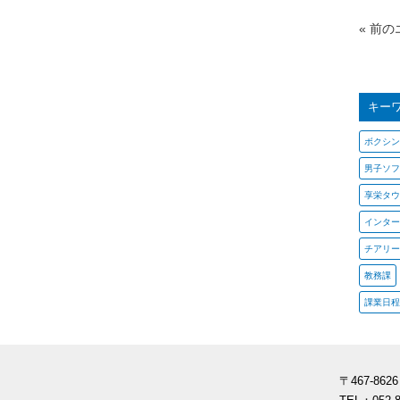
« 前
キー
ボクシン
男子ソフ
享栄タウ
インター
チアリー
教務課
課業日程
〒467-86