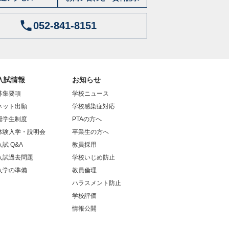
052-841-8151
入試情報
お知らせ
募集要項
学校ニュース
ネット出願
学校感染症対応
奨学生制度
PTAの方へ
体験入学・説明会
卒業生の方へ
入試 Q&A
教員採用
入試過去問題
学校いじめ防止
入学の準備
教員倫理
ハラスメント防止
学校評価
情報公開