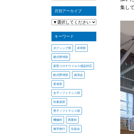
集し
月別アーカイブ
キーワード
ボクシング部
卓球部
硬式野球部
新型コロナウイルス感染対応
軟式野球部
講演会
柔道部
女子ソフトテニス部
吹奏楽部
男子ソフトテニス部
機械科
商業科
修学旅行
生徒会