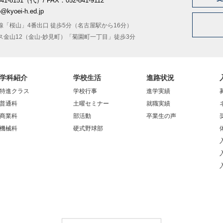
41-8151（代）/ FAX：052-841-9112
o@kyoei-h.ed.jp
線「桜山」4番出口 徒歩5分（名古屋駅から16分）
ス金山12（金山-妙見町）「菊園町一丁目」徒歩3分
学科紹介
学校生活
進路状況
特進クラス
学校行事
進学実績
普通科
土曜セミナー
就職実績
商業科
部活動
卒業生の声
機械科
硬式野球部