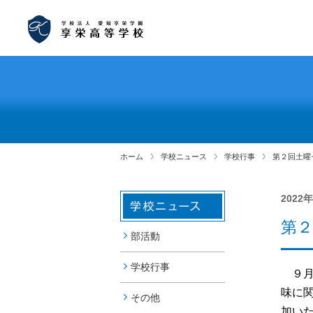
ホーム
学校ニュース
学校行事
第２回土曜
2022
第
部活動
学校行事
９月
味に
その他
加い