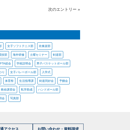
次のエントリー »
部
女子ソフトテニス部
吹奏楽部
競技部
海外研修
土曜セミナー
剣道部
PTA総会
学校説明会
男子バスケットボール部
つり
女子バレーボール部
入学式
体育祭
生活指導課
剣道同好会
予餞会
救命講習会
私学助成
ハンドボール部
明会
写真部
通アクセス
お問い合わせ・資料請求