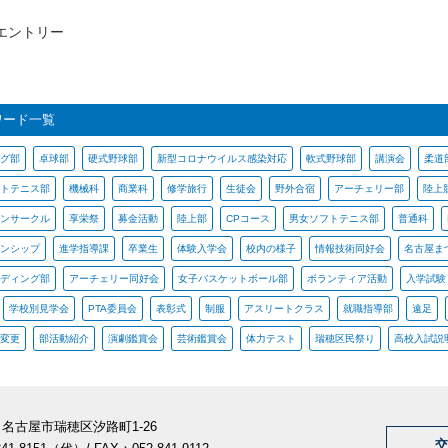
のエントリー
ワード一覧
グ部
卓球部
硬式野球部
新型コロナウイルス感染対応
軟式野球部
講演会
柔道
トテニス部
機械科
商業科
修学旅行
生徒会
野外合宿
アーチェリー部
陸上
ンサークル
享栄祭
募金活動
陸上部
CPコース
男女ソフトテニス部
普通科
ンシップ
進学指導課
卒業生
体験入学会
校内の様子
情報技術同好会
名古屋ま
ディング部
アーチェリー同好会
女子バスケットボール部
ボランティア活動
入学試験
学校別見学会
PTA委員会
表彰式
制服
アスリートクラス
就職指導部
遠足
変更
部活動紹介
演劇鑑賞会
芸術鑑賞会
体力テスト
瑞穂区民祭り
高校入試説
26 名古屋市瑞穂区汐路町1-26
交