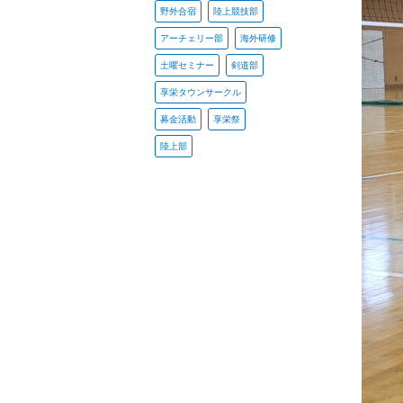
野外合宿
陸上競技部
アーチェリー部
海外研修
土曜セミナー
剣道部
享栄タウンサークル
募金活動
享栄祭
陸上部