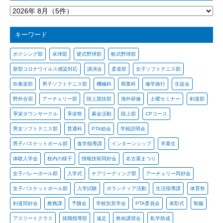
キーワード
ボクシング部
卓球部
硬式野球部
軟式野球部
新型コロナウイルス感染対応
講演会
柔道部
女子ソフトテニス部
吹奏楽部
男子ソフトテニス部
機械科
商業科
修学旅行
生徒会
野外合宿
アーチェリー部
陸上競技部
海外研修
土曜セミナー
剣道部
享栄タウンサークル
享栄祭
募金活動
陸上部
CPコース
男女ソフトテニス部
普通科
PTA総会
学校説明会
男子バスケットボール部
進学指導課
インターンシップ
卒業生
体験入学会
校内の様子
情報技術同好会
名古屋まつり
女子バレーボール部
入学式
チアリーディング部
アーチェリー同好会
女子バスケットボール部
入学試験
ボランティア活動
生活指導課
体育祭
剣道同好会
教務課
予餞会
学校別見学会
PTA委員会
表彰式
制服
アスリートクラス
就職指導部
遠足
救命講習会
私学助成