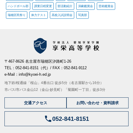
ハンドボール部
課業日程変更
部活動紹介
演劇鑑賞会
芸術鑑賞会
瑞穂区民祭り
体力テスト
高校入試説明会
写真部
〒467-8626 名古屋市瑞穂区汐路町1-26
TEL：052-841-8151（代）/ FAX：052-841-9112
e-Mail：info@kyoei-h.ed.jp
地下鉄/桜通線「桜山」4番出口 徒歩5分（名古屋駅から16分）
市バス/市バス金山12（金山-妙見町）「菊園町一丁目」徒歩3分
交通アクセス
お問い合わせ・資料請求
052-841-8151