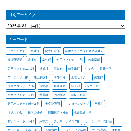
月別アーカイブ
キーワード
ボクシング部
卓球部
硬式野球部
新型コロナウイルス感染対応
軟式野球部
講演会
柔道部
女子ソフトテニス部
吹奏楽部
男子ソフトテニス部
機械科
商業科
修学旅行
生徒会
野外合宿
アーチェリー部
陸上競技部
海外研修
土曜セミナー
剣道部
享栄タウンサークル
享栄祭
募金活動
陸上部
CPコース
男女ソフトテニス部
普通科
PTA総会
学校説明会
男子バスケットボール部
進学指導課
インターンシップ
卒業生
体験入学会
校内の様子
情報技術同好会
名古屋まつり
女子バレーボール部
入学式
チアリーディング部
アーチェリー同好会
女子バスケットボール部
入学試験
ボランティア活動
生活指導課
体育祭