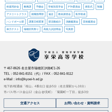
剣道同好会
教務課
予餞会
学校別見学会
PTA委員会
表彰式
制服
アスリートクラス
就職指導部
遠足
救命講習会
私学助成
ハンドボール部
課業日程変更
部活動紹介
演劇鑑賞会
芸術鑑賞会
体力テスト
瑞穂区民祭り
高校入試説明会
写真部
〒467-8626 名古屋市瑞穂区汐路町1-26
TEL：052-841-8151（代）/ FAX：052-841-9112
e-Mail：info@kyoei-h.ed.jp
地下鉄/桜通線「桜山」4番出口 徒歩5分（名古屋駅から16分）
市バス/市バス金山12（金山-妙見町）「菊園町一丁目」徒歩3分
交通アクセス
お問い合わせ・資料請求