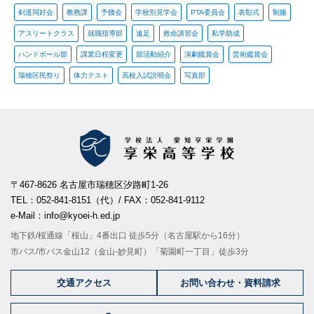
剣道同好会
教務課
予餞会
学校別見学会
PTA委員会
表彰式
制服
アスリートクラス
就職指導部
遠足
救命講習会
私学助成
ハンドボール部
課業日程変更
部活動紹介
演劇鑑賞会
芸術鑑賞会
瑞穂区民祭り
体力テスト
高校入試説明会
写真部
〒467-8626 名古屋市瑞穂区汐路町1-26
TEL：052-841-8151（代）/ FAX：052-841-9112
e-Mail：info@kyoei-h.ed.jp
地下鉄/桜通線「桜山」4番出口 徒歩5分（名古屋駅から16分）
市バス/市バス金山12（金山-妙見町）「菊園町一丁目」徒歩3分
交通アクセス
お問い合わせ・資料請求