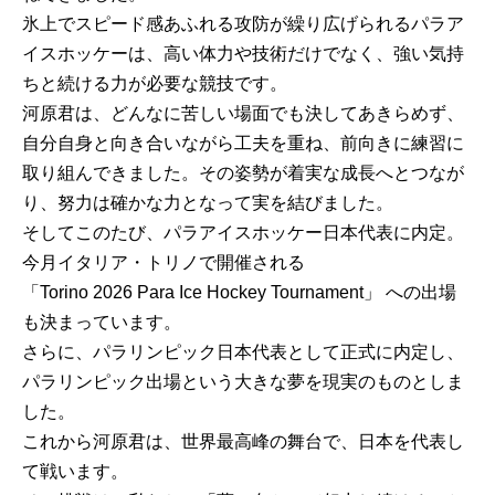
氷上でスピード感あふれる攻防が繰り広げられるパラア
イスホッケーは、高い体力や技術だけでなく、強い気持
ちと続ける力が必要な競技です。
河原君は、どんなに苦しい場面でも決してあきらめず、
自分自身と向き合いながら工夫を重ね、前向きに練習に
取り組んできました。その姿勢が着実な成長へとつなが
り、努力は確かな力となって実を結びました。
そしてこのたび、パラアイスホッケー日本代表に内定。
今月イタリア・トリノで開催される
「Torino 2026 Para Ice Hockey Tournament」 への出場
も決まっています。
さらに、パラリンピック日本代表として正式に内定し、
パラリンピック出場という大きな夢を現実のものとしま
した。
これから河原君は、世界最高峰の舞台で、日本を代表し
て戦います。