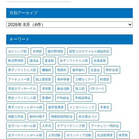
月別アーカイブ
キーワード
ボクシング部
卓球部
硬式野球部
新型コロナウイルス感染対応
軟式野球部
講演会
柔道部
女子ソフトテニス部
吹奏楽部
男子ソフトテニス部
機械科
商業科
修学旅行
生徒会
野外合宿
アーチェリー部
陸上競技部
海外研修
土曜セミナー
剣道部
享栄タウンサークル
享栄祭
募金活動
陸上部
CPコース
男女ソフトテニス部
普通科
PTA総会
学校説明会
男子バスケットボール部
進学指導課
インターンシップ
卒業生
体験入学会
校内の様子
情報技術同好会
名古屋まつり
女子バレーボール部
入学式
チアリーディング部
アーチェリー同好会
女子バスケットボール部
入学試験
ボランティア活動
生活指導課
体育祭