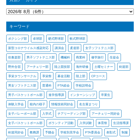
キーワード
ボクシング部
卓球部
硬式野球部
軟式野球部
新型コロナウイルス感染対応
講演会
柔道部
女子ソフトテニス部
吹奏楽部
男子ソフトテニス部
機械科
商業科
修学旅行
生徒会
野外合宿
アーチェリー部
陸上競技部
海外研修
土曜セミナー
剣道部
享栄タウンサークル
享栄祭
募金活動
陸上部
CPコース
男女ソフトテニス部
普通科
PTA総会
学校説明会
男子バスケットボール部
進学指導課
インターンシップ
卒業生
体験入学会
校内の様子
情報技術同好会
名古屋まつり
女子バレーボール部
入学式
チアリーディング部
アーチェリー同好会
女子バスケットボール部
ボランティア活動
入学試験
体育祭
生活指導課
剣道同好会
教務課
予餞会
学校別見学会
PTA委員会
表彰式
制服