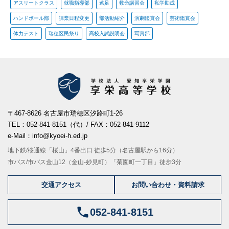
アスリートクラス
就職指導部
遠足
救命講習会
私学助成
ハンドボール部
課業日程変更
部活動紹介
演劇鑑賞会
芸術鑑賞会
体力テスト
瑞穂区民祭り
高校入試説明会
写真部
〒467-8626 名古屋市瑞穂区汐路町1-26
TEL：052-841-8151（代）/ FAX：052-841-9112
e-Mail：info@kyoei-h.ed.jp
地下鉄/桜通線「桜山」4番出口 徒歩5分（名古屋駅から16分）
市バス/市バス金山12（金山-妙見町）「菊園町一丁目」徒歩3分
交通アクセス
お問い合わせ・資料請求
052-841-8151