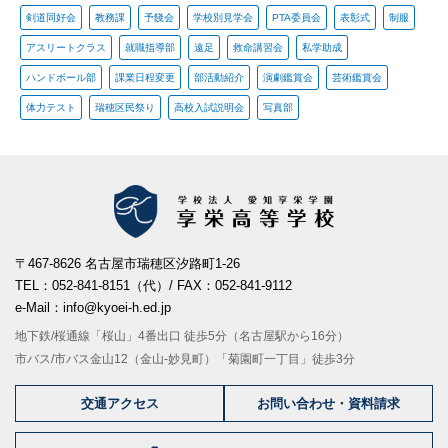
剣道同好会
教務課
予餞会
学校別見学会
PTA委員会
表彰式
制服
アスリートクラス
就職指導部
遠足
救命講習会
私学助成
ハンドボール部
課業日程変更
部活動紹介
演劇鑑賞会
芸術鑑賞会
体力テスト
瑞穂区民祭り
高校入試説明会
写真部
〒467-8626 名古屋市瑞穂区汐路町1-26
TEL：052-841-8151（代）/ FAX：052-841-9112
e-Mail：info@kyoei-h.ed.jp
地下鉄/桜通線「桜山」4番出口 徒歩5分（名古屋駅から16分）
市バス/市バス金山12（金山-妙見町）「菊園町一丁目」徒歩3分
交通アクセス
お問い合わせ・資料請求