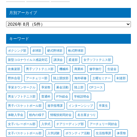
月別アーカイブ
キーワード
ボクシング部
卓球部
硬式野球部
軟式野球部
新型コロナウイルス感染対応
講演会
柔道部
女子ソフトテニス部
吹奏楽部
男子ソフトテニス部
機械科
商業科
修学旅行
生徒会
野外合宿
アーチェリー部
陸上競技部
海外研修
土曜セミナー
剣道部
享栄タウンサークル
享栄祭
募金活動
陸上部
CPコース
男女ソフトテニス部
普通科
PTA総会
学校説明会
男子バスケットボール部
進学指導課
インターンシップ
卒業生
体験入学会
校内の様子
情報技術同好会
名古屋まつり
女子バレーボール部
入学式
チアリーディング部
アーチェリー同好会
女子バスケットボール部
入学試験
ボランティア活動
生活指導課
体育祭