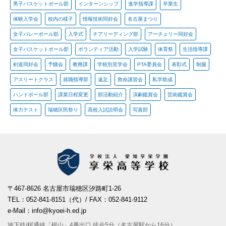
男子バスケットボール部
インターンシップ
進学指導課
卒業生
体験入学会
校内の様子
情報技術同好会
名古屋まつり
女子バレーボール部
入学式
チアリーディング部
アーチェリー同好会
女子バスケットボール部
ボランティア活動
入学試験
体育祭
生活指導課
剣道同好会
予餞会
教務課
学校別見学会
PTA委員会
表彰式
制服
アスリートクラス
就職指導部
遠足
救命講習会
私学助成
ハンドボール部
課業日程変更
部活動紹介
演劇鑑賞会
芸術鑑賞会
体力テスト
瑞穂区民祭り
高校入試説明会
写真部
〒467-8626 名古屋市瑞穂区汐路町1-26
TEL：052-841-8151（代）/ FAX：052-841-9112
e-Mail：info@kyoei-h.ed.jp
地下鉄/桜通線「桜山」4番出口 徒歩5分（名古屋駅から16分）