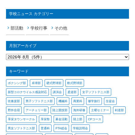
学校ニュース カテゴリー
部活動
学校行事
その他
月別アーカイブ
キーワード
ボクシング部
卓球部
硬式野球部
軟式野球部
新型コロナウイルス感染対応
講演会
柔道部
女子ソフトテニス部
吹奏楽部
男子ソフトテニス部
機械科
商業科
修学旅行
生徒会
野外合宿
アーチェリー部
陸上競技部
海外研修
土曜セミナー
剣道部
享栄タウンサークル
享栄祭
募金活動
陸上部
CPコース
男女ソフトテニス部
普通科
PTA総会
学校説明会