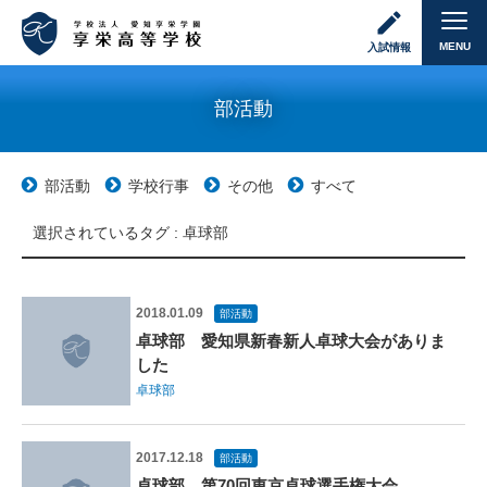
MENU
入試情報
部活動
部活動
学校行事
その他
すべて
選択されているタグ :
卓球部
2018.01.09
部活動
卓球部 愛知県新春新人卓球大会がありま
した
卓球部
2017.12.18
部活動
卓球部 第70回東京卓球選手権大会