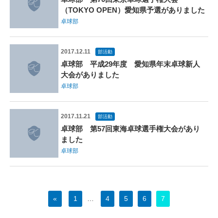
（TOKYO OPEN）愛知県予選がありました
卓球部
2017.12.11
部活動
卓球部 平成29年度 愛知県年末卓球新人
大会がありました
卓球部
2017.11.21
部活動
卓球部 第57回東海卓球選手権大会があり
ました
卓球部
«
1
…
4
5
6
7